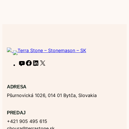
Y
F
L
X
o
a
i
u
c
n
T
e
k
ADRESA
u
b
e
Pšurnovická 1026, 014 01 Bytča, Slovakia
b
o
d
e
o
I
k
n
PREDAJ
+421 905 495 615
choura@terrastone.sk